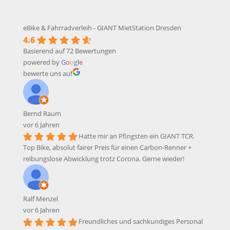
eBike & Fahrradverleih - GIANT MietStation Dresden
4.6
Basierend auf 72 Bewertungen
powered by
G
o
o
g
l
e
bewerte uns auf
Bernd Raum
vor 6 Jahren
Hatte mir an Pfingsten ein GIANT TCR.
Top Bike, absolut fairer Preis für einen Carbon-Renner +
reibungslose Abwicklung trotz Corona. Gerne wieder!
Ralf Menzel
vor 6 Jahren
Freundliches und sachkundiges Personal